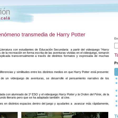
fenómeno transmedia de Harry Potter
En
Literatura con estudiantes de Educación Secundaria a partir del videojuego
“Harry
s de la recreación en forma escrita de las aventuras vividas en el videojuego, tomaron
T
xplicada transversalmente a través de distintos formatos y expresada de muchas
Pr
ferencias y similitudes entre los distintos medios en que Harry Potter está presente:
 de un videojuego de aventuras, se desarrolle el pensamiento narrativo de los
llada con alumnado de 1º ESO y el videojuego
Harry Potter y la Orden del Fénix
, de la
ndo literario pero que se ha adaptado también al cine.
les en distintos espacios dentro del juego y ayudarles a avanzar más rápidamente,
T