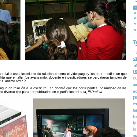
T
- 
2
m
b
ordial el establecimiento de relaciones entre el videojuego y los otros medios en que
c
dida que el taller fue avanzando, docente e investigadores se percataron también de
r sí mismo ofrecía.
un
ngua en relación a la escritura, se decidió que los participantes, basándose en las
e
e diverso tipo para ser publicados en el periódico del aula,
El Profeta
.
p
es
fa
fo
i
lo
ma