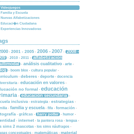
Videojuegos
Familia y Escuela
Nuevas Alfabetizaciones
Educaci�n Ciudadana
Experiencias Innovadoras
ags
2000
2006 - 2007
2008 -
2001 - 2005
·
·
·
009
alfabetización
2010 - 2011
·
·
ultimodal
análisis cualitativo
arte
·
·
·
log
boom blox
cultura popular
·
·
·
urriculum
deberes
deporte
docencia
·
·
·
educación en valores
iversitaria
·
·
educación
ducación no formal
·
rimaria
educación secundaria
·
·
estrategias
cuela inclusiva
estrategia
·
·
·
familia y escuela
formación
milia
fifa
·
·
·
·
tografía
harry potter
gráficas
humor
·
·
·
·
dentidad
internet
la pantera rosa
lengua
·
·
·
·
s sims 2 mascotas
los sims náufragos
·
·
material
matemáticas
pas conceptuales
·
·