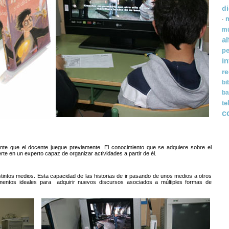
d
m
·
mú
a
pe
i
r
bi
ba
te
c
ante que el docente juegue previamente. El conocimiento que se adquiere sobre el
erte en un experto capaz de organizar actividades a partir de él.
istintos medios. Esta capacidad de las historias de ir pasando de unos medios a otros
umentos ideales para adquirir nuevos discursos asociados a múltiples formas de