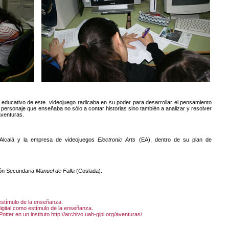
educativo de este videojuego radicaba en su poder para desarrollar el pensamiento
un personaje que enseñaba no sólo a contar historias sino también a analizar y resolver
aventuras.
 Alcalá y la empresa de videojuegos
Electronic Arts
(EA), dentro de su plan de
.
ión Secundaria
Manuel de Falla
(Coslada).
 estímulo de la enseñanza
.
 digital como estímulo de la enseñanza
.
otter en un instituto
http://archivo.uah-gipi.org/aventuras/