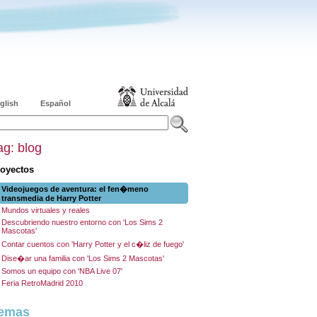
glish
Español
ag: blog
oyectos
Videojuegos de aventura: el fen�meno
transmedia de Harry Potter
Mundos virtuales y reales
Descubriendo nuestro entorno con 'Los Sims 2
Mascotas'
Contar cuentos con 'Harry Potter y el c�liz de fuego'
Dise�ar una familia con 'Los Sims 2 Mascotas'
Somos un equipo con 'NBA Live 07'
Feria RetroMadrid 2010
emas