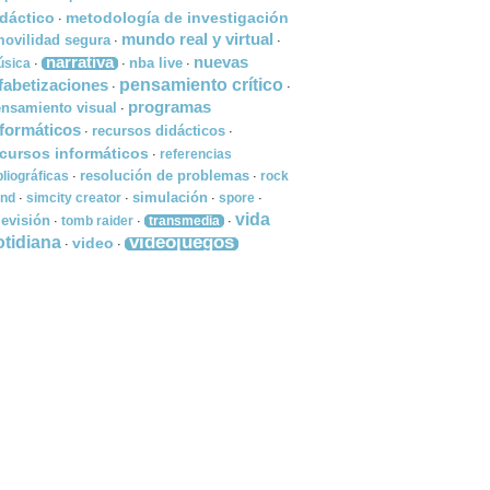
idáctico
metodología de investigación
·
mundo real y virtual
ovilidad segura
·
·
narrativa
nuevas
nba live
sica
·
·
·
lfabetizaciones
pensamiento crítico
·
·
programas
nsamiento visual
·
nformáticos
recursos didácticos
·
·
ecursos informáticos
referencias
·
resolución de problemas
bliográficas
rock
·
·
simulación
nd
simcity creator
spore
·
·
·
·
vida
levisión
tomb raider
transmedia
·
·
·
videojuegos
otidiana
video
·
·