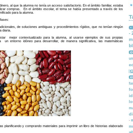
inero, al que la alumna no tenía un acceso satisfactorio. En el ámbito familiar, estaba
lizar compras. En el ámbito escolar, el tema se había presentado a través de los
gnificado para la alumna.
T
 fases:
-
dicionales, de soluciones ambiguas y procedimientos rígidos, que no tenían ningún
 diaria.
- 
tar mejor contextualizado para la alumna, al usarse ejemplos de sus propias
m
un entorno idóneo para desarrollar, de manera significativa, las matemáticas
b
c
un
e
p
e
fa
fo
i
lo
ma
d
m
·
tas planificando y comprando materiales para imprimir un libro de historias elaborado
mú
a