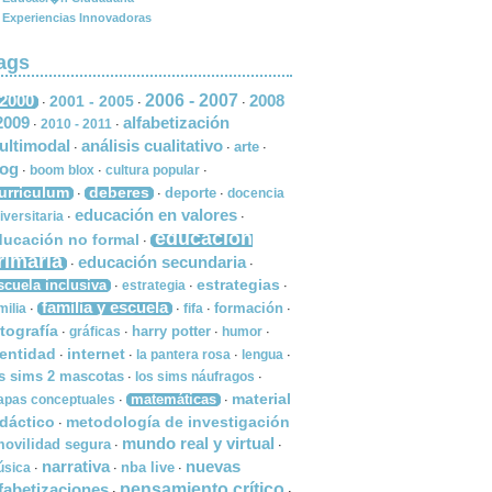
Experiencias Innovadoras
ags
 2000
2006 - 2007
2008
2001 - 2005
·
·
·
2009
alfabetización
2010 - 2011
·
·
ultimodal
análisis cualitativo
arte
·
·
·
log
boom blox
cultura popular
·
·
·
urriculum
deberes
deporte
docencia
·
·
·
educación en valores
iversitaria
·
·
educación
ducación no formal
·
rimaria
educación secundaria
·
·
estrategias
scuela inclusiva
estrategia
·
·
·
familia y escuela
formación
milia
fifa
·
·
·
·
tografía
harry potter
gráficas
humor
·
·
·
·
dentidad
internet
la pantera rosa
lengua
·
·
·
·
s sims 2 mascotas
los sims náufragos
·
·
material
matemáticas
pas conceptuales
·
·
idáctico
metodología de investigación
·
mundo real y virtual
ovilidad segura
·
·
narrativa
nuevas
nba live
sica
·
·
·
lfabetizaciones
pensamiento crítico
·
·