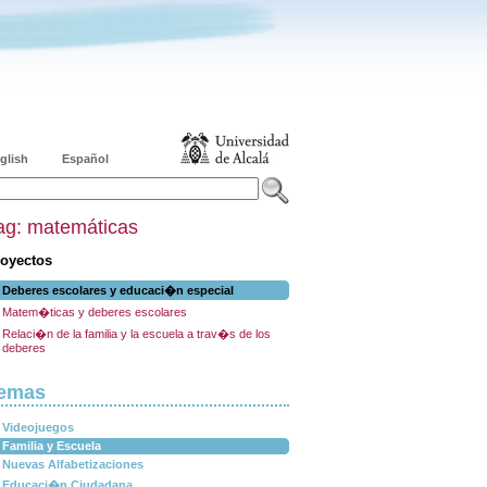
glish
Español
ag: matemáticas
oyectos
Deberes escolares y educaci�n especial
Matem�ticas y deberes escolares
Relaci�n de la familia y la escuela a trav�s de los
deberes
emas
Videojuegos
Familia y Escuela
Nuevas Alfabetizaciones
Educaci�n Ciudadana