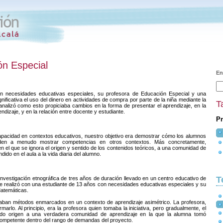
ón Especial
En
n necesidades educativas especiales, su profesora de Educación Especial y una
ificativa el uso del dinero en actividades de compra por parte de la niña mediante la
T
analizó como esto propiciaba cambios en la forma de presentar el aprendizaje, en la
ndizaje, y en la relación entre docente y estudiante.
Pr
capacidad en contextos educativos, nuestro objetivo era demostrar cómo los alumnos
den a menudo mostrar competencias en otros contextos. Más concretamente,
n el que se ignora el origen y sentido de los contenidos teóricos, a una comunidad de
dido en el aula a la vida diaria del alumno.
T
 investigación etnográfica de tres años de duración llevado en un centro educativo de
se realizó con una estudiante de 13 años con necesidades educativas especiales y su
Matemáticas.
aban métodos enmarcados en un contexto de aprendizaje asimétrico. La profesora,
marlo. Al principio, era la profesora quien tomaba la iniciativa, pero gradualmente, el
ndo origen a una verdadera comunidad de aprendizaje en la que la alumna tomó
ompetente dentro del rango de demandas del proyecto.