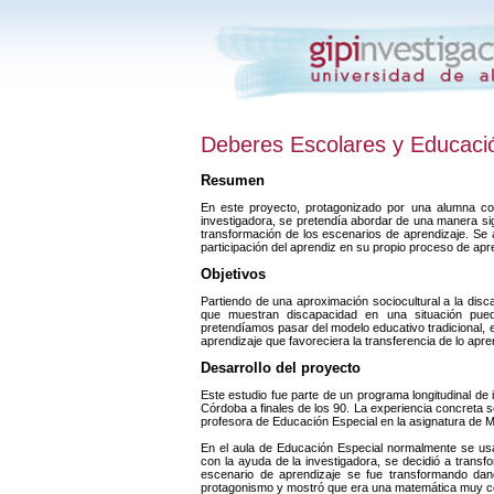
Deberes Escolares y Educaci
Resumen
En este proyecto, protagonizado por una alumna co
investigadora, se pretendía abordar de una manera sign
transformación de los escenarios de aprendizaje. Se 
participación del aprendiz en su propio proceso de apre
Objetivos
Partiendo de una aproximación sociocultural a la dis
que muestran discapacidad en una situación pue
pretendíamos pasar del modelo educativo tradicional, e
aprendizaje que favoreciera la transferencia de lo apren
Desarrollo del proyecto
Este estudio fue parte de un programa longitudinal de
Córdoba a finales de los 90. La experiencia concreta 
profesora de Educación Especial en la asignatura de 
En el aula de Educación Especial normalmente se us
con la ayuda de la investigadora, se decidió a transfor
escenario de aprendizaje se fue transformando da
protagonismo y mostró que era una matemática muy c