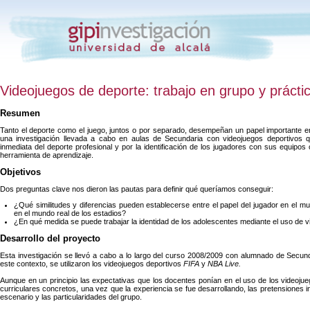
Videojuegos de deporte: trabajo en grupo y prácti
Resumen
Tanto el deporte como el juego, juntos o por separado, desempeñan un papel importante en
una investigación llevada a cabo en aulas de Secundaria con videojuegos deportivos q
inmediata del deporte profesional y por la identificación de los jugadores con sus equipos
herramienta de aprendizaje.
Objetivos
Dos preguntas clave nos dieron las pautas para definir qué queríamos conseguir:
¿Qué similitudes y diferencias pueden establecerse entre el papel del jugador en el mun
en el mundo real de los estadios?
¿En qué medida se puede trabajar la identidad de los adolescentes mediante el uso de 
Desarrollo del proyecto
Esta investigación se llevó a cabo a lo largo del curso 2008/2009 con alumnado de Secun
este contexto, se utilizaron los videojuegos deportivos
FIFA
y
NBA Live.
Aunque en un principio las expectativas que los docentes ponían en el uso de los videoju
curriculares concretos, una vez que la experiencia se fue desarrollando, las pretensiones 
escenario y las particularidades del grupo.