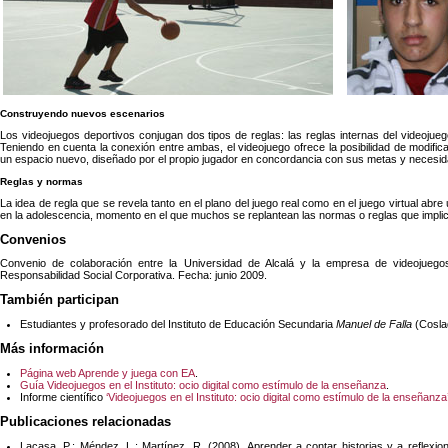
Construyendo nuevos escenarios
Los videojuegos deportivos conjugan dos tipos de reglas: las reglas internas del videojueg
Teniendo en cuenta la conexión entre ambas, el videojuego ofrece la posibilidad de modific
un espacio nuevo, diseñado por el propio jugador en concordancia con sus metas y necesi
Reglas y normas
La idea de regla que se revela tanto en el plano del juego real como en el juego virtual abr
en la adolescencia, momento en el que muchos se replantean las normas o reglas que implic
Convenios
Convenio de colaboración entre la Universidad de Alcalá y la empresa de videojueg
Responsabilidad Social Corporativa. Fecha: junio 2009.
También participan
Estudiantes y profesorado del Instituto de Educación Secundaria
Manuel de Falla
(Cosla
Más información
Página web Aprende y juega con EA
.
Guía Videojuegos en el Instituto: ocio digital como estímulo de la enseñanza
.
Informe científico
‘Videojuegos en el Instituto: ocio digital como estímulo de la enseñanza’
Publicaciones relacionadas
Lacasa, P.; Méndez, L.; Martínez, R. (2008). Aprender a contar historias y a reflexi