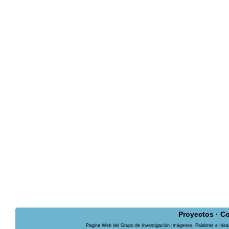
Proyectos
·
Co
Pagina Web del Grupo de Investigación Imágenes, Palabras e Ideas