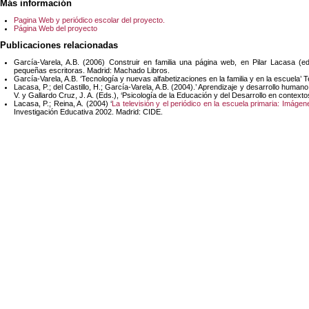
Más información
Pagina Web y periódico escolar del proyecto.
Página Web del proyecto
Publicaciones relacionadas
García-Varela, A.B. (2006) Construir en familia una página web, en Pilar Lacasa (ed.
pequeñas escritoras. Madrid: Machado Libros.
García-Varela, A.B. ‘Tecnología y nuevas alfabetizaciones en la familia y en la escuela’ T
Lacasa, P.; del Castillo, H.; García-Varela, A.B. (2004).’ Aprendizaje y desarrollo human
V. y Gallardo Cruz, J. A. (Eds.), ‘Psicología de la Educación y del Desarrollo en contexto
Lacasa, P.; Reina, A. (2004) ‘
La televisión y el periódico en la escuela primaria: Imágen
Investigación Educativa 2002. Madrid: CIDE.