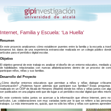
Internet, Familia y Escuela: ‘La Huella’
Resumen
En este proyecto analizamos cómo establecer puentes entre la familia y la escuela a trav
tomamos los datos de una experiencia extraescolar realizada en un colegio público donde
artículos para el periódico digital escolar.
Objetivo
El objetivo general de este trabajo es analizar el diseño de un entorno educativo, mediado p
de habilidades relacionadas con nuevas alfabetizaciones dentro de un proceso de cons
participan niños, niñas y sus familias.
Desarrollo del Proyecto
¿Cómo diseñar entornos educativos que permitan a niños y niñas dialogar críticam
comunicación? ¿Podemos hacer además que participen sus familias? Estas preguntas or
realizado en un CEIP de Alcalá de Henares (Madrid) donde los niños y niñas juntos con alg
ser publicados en una página web que dio lugar a un periódico escolar digital que ellos mism
En este contexto todos juntos se acercan a la información que ofrece Internet, pero no s
artículos. Las colaboraciones son muy variadas tanto por lo que se refiere a las persona
trabajos. Lo más interesante es, quizás, que no sólo los niños y niñas son quienes aprenden