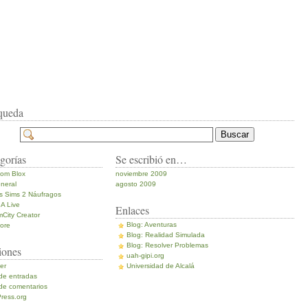
queda
gorías
Se escribió en…
om Blox
noviembre 2009
neral
agosto 2009
s Sims 2 Náufragos
A Live
Enlaces
mCity Creator
Blog: Aventuras
ore
Blog: Realidad Simulada
Blog: Resolver Problemas
iones
uah-gipi.org
er
Universidad de Alcalá
de entradas
de comentarios
ress.org