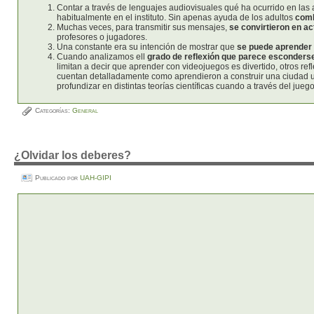
Contar a través de lenguajes audiovisuales qué ha ocurrido en las a
habitualmente en el instituto. Sin apenas ayuda de los adultos
comb
Muchas veces, para transmitir sus mensajes,
se convirtieron en a
profesores o jugadores.
Una constante era su intención de mostrar que
se puede aprender 
Cuando analizamos ell
grado de reflexión que parece esconderse
limitan a decir que aprender con videojuegos es divertido, otros re
cuentan detalladamente como aprendieron a construir una ciudad u
profundizar en distintas teorías científicas cuando a través del jueg
Categorías:
General
¿Olvidar los deberes?
Publicado por
UAH-GIPI