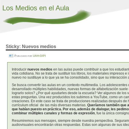
Los Medios en el Aula
Sticky: Nuevos medios
Publicado por
UAH-GIPI
Introducir
nuevos medios
en las aulas puede contribuir a que los estudian
vida cotidiana. No se trata de sustituir los libros, los materiales impresos e
nuevo no sustituye a lo que ya se ha consolidado, sino que su interacción
Se busca convertir las aulas en un contexto multimedia. Los adolescentes 
desarrollado múltiples habilidades, nuevas formas de alfabetización suele 
lograrlo solos? ¿Por qué ayudarles desde la escuela? Ver algunos de los 
estas preguntas. Una vez producidos los subimos a YouTube, como un cana
creaciones. En este caso se trata de producciones realizadas después de
currículum oficial de las más diversas materias.
Queríamos también que ad
que habían puesto en práctica.
Por eso, además de dialogar, les pedimo
combinar múltiples canales y formas de expresión
, fue la única consign
Resumiremos sus mensajes, siempre desde nuestra perspectiva. Seguramen
audiovisuales encontrarán otras respuestas. Estas son algunas de sus id