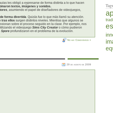
ulas les obligó a expresarse de forma distinta a lo que hacen
Tag
inaron textos, imágenes y sonidos.
ctores
, asumiendo el papel de diseñadores de videojuegos,
a
de forma divertida
. Quizás fue lo que más llamó su atención.
trad
 tras ellos
surgen distintos niveles. Mientras que algunos se
es
flexionan sobre el proceso seguido en la clase. Por ejemplo, nos
tilizando el videojuego
Sims City Creator
o cómo pudieron
o
Spore
profundizaron en el problema de la evolución.
inn
im
No hay Comentarios »
eq
29 de agosto de 2009