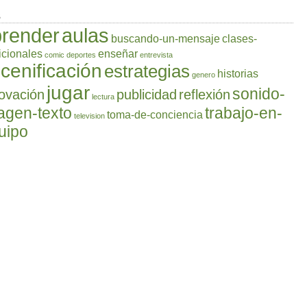
s
prender
aulas
buscando-un-mensaje
clases-
icionales
enseñar
comic
deportes
entrevista
cenificación
estrategias
historias
genero
jugar
sonido-
ovación
publicidad
reflexión
lectura
agen-texto
trabajo-en-
toma-de-conciencia
television
uipo